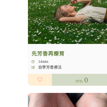
先芳香再療育
14min
自學芳香療法
0
NTD.