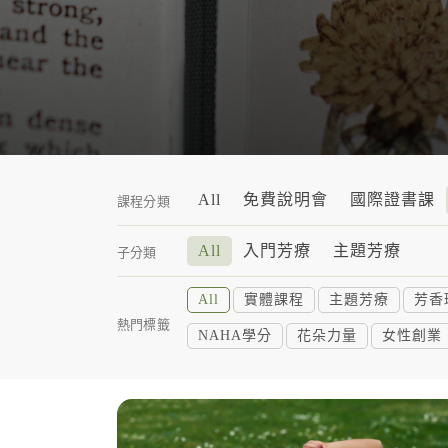
All
免費說明會
國際證書課
課程分類
All
入門芳療
主題芳療
子分類
All
實體課程
主題芳療
芳香
熱門標籤
NAHA學分
花朵力量
女性創業