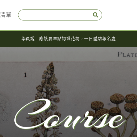
清單
學員說：應該要早點認識花精，一日體驗報名處
Course