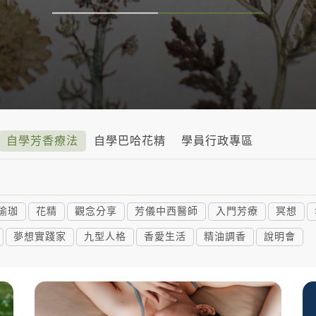
自學芳香療法
自學巴哈花精
學員行政專區
瑜珈
花精
觀念分享
芳儀中西醫師
入門芳療
冥想
夢想實踐家
九型人格
香愛生活
精油調香
說明會