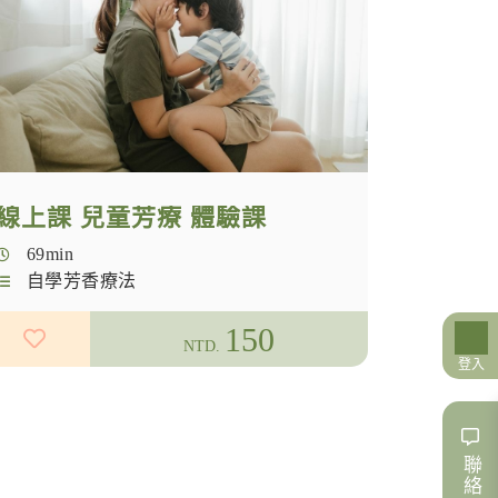
線上課 兒童芳療 體驗課
69min
自學芳香療法
150
NTD.
登入
聯絡我們