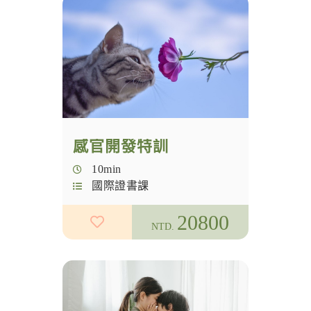
國際證書課
實體課程
自學芳香療法
主題芳療
自學巴哈花精
芳香瑜珈
學員行政專區
花精
感官開發特訓
觀念分享
10min
芳儀中西醫師
國際證書課
入門芳療
20800
NTD.
冥想
幸福科學