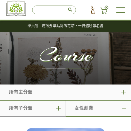
學員說：應該要早點認識花精，一日體驗報名處
Course
所有主分類
所有主分類
所有子分類
女性創業
免費說明會
所有子分類
所有標籤