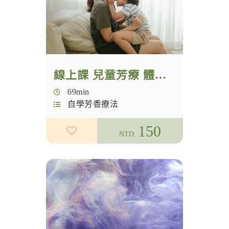
NAHA
國際認證
芳療認證
線上課 兒童芳療 體驗課
NAHA學分
69min
花朵力量
自學芳香療法
女性創業
150
NTD.
夢想實踐家
九型人格
香愛生活
精油調香