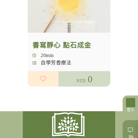
NAHA
國際認證
芳療認證
書寫靜心 點石成金
NAHA學分
20min
花朵力量
自學芳香療法
女性創業
0
NTD.
夢想實踐家
九型人格
登入
香愛生活
精油調香