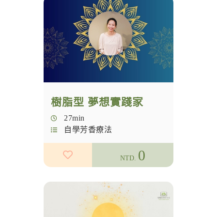
國際證書課
實體課程
自學芳香療法
主題芳療
自學巴哈花精
芳香瑜珈
學員行政專區
花精
樹脂型 夢想實踐家
觀念分享
27min
芳儀中西醫師
自學芳香療法
入門芳療
0
NTD.
冥想
幸福科學