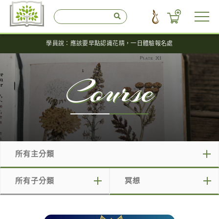
學員說：應該要早點認識花精，一日體驗報名處
Course
所有主分類
所有主分類
所有子分類
冥想
免費說明會
所有子分類
所有標籤