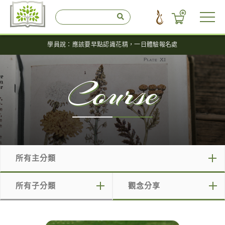
學員說：應該要早點認識花精，一日體驗報名處
Course
所有主分類
所有主分類
所有子分類
觀念分享
免費說明會
所有子分類
所有標籤