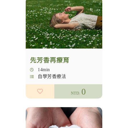
國際證書課
實體課程
自學芳香療法
主題芳療
自學巴哈花精
芳香瑜珈
學員行政專區
花精
先芳香再療育
觀念分享
14min
芳儀中西醫師
自學芳香療法
入門芳療
0
NTD.
冥想
幸福科學