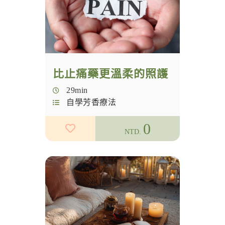
NAHA
國際認證
芳療認證
比止痛藥更溫柔的照護
NAHA學分
29min
花朵力量
自學芳香療法
女性創業
0
NTD.
夢想實踐家
九型人格
香愛生活
精油調香