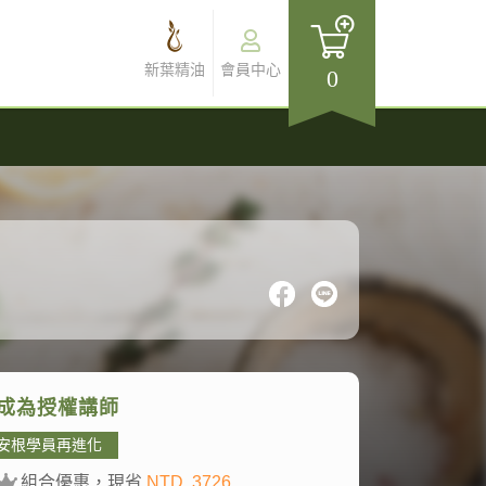
新葉精油
會員中心
0
成為授權講師
安根學員再進化
組合優惠，現省
NTD. 3726