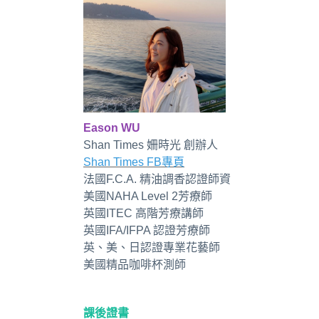
Eason WU
Shan Times 姍時光 創辦人
Shan Times FB專頁
法國F.C.A. 精油調香認證師資
美國NAHA Level 2芳療師
英國ITEC 高階芳療講師
英國IFA/IFPA 認證芳療師
英、美、日認證專業花藝師
美國精品咖啡杯測師
課後證書