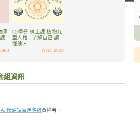
療師
L2學分 線上課 植物九
門課
型人格 - 了解自己 讀
懂他人
6660
NTD. 9800
套組資訊
C.A. 精油調香進階級
資格者
，