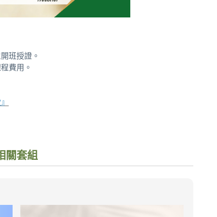
立開班授證。
課程費用。
。
。
款』
相關套組