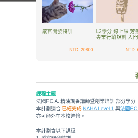
感官開發特訓
L2學分 線上課 芳
專業行銷規劃 入
NTD. 20800
NTD. 
課程主題
法國F.C.A. 精油調香講師暨創業培訓 部分學分
本計劃適合
已經完成
NAHA Level 1
與
法國F.
亦可額外在本校進修。
本計劃含以下課程