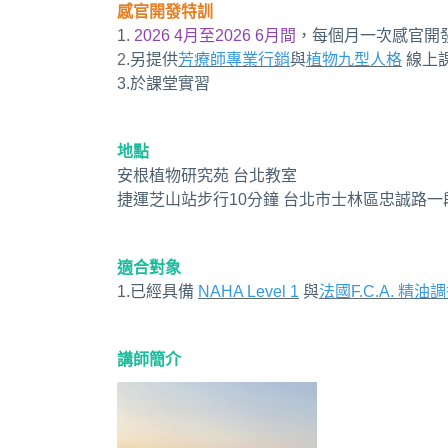
感官開發特訓
1.
2026 4月至2026 6月間
，每個月一次感官開
2.
另提供
芳療師專業行銷
與
植物九型人格
線上
3.於課堂實習
地點
安根植物研究苑 台北教室
捷運芝山站步行10分鐘 台北市士林區忠誠路一段
適合對象
1.已經具備
NAHA Level 1
與
法國F.C.A. 精
講師簡介