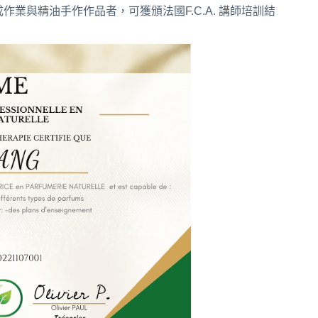
業與精油手作作品者，可獲頒法國F.C.A. 講師培訓結