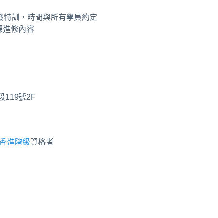
發特訓，時間與所有學員約定
課進修內容
119號2F
油調香進階級
資格者