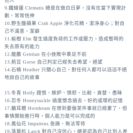
他人
9.鐵線蓮 Clematis 總是在做白日夢，沒有在當下實現計
劃，常常恍神
10.野生酸蘋果 Crab Apple 淨化花精，潔淨身心；對自
己不滿意，潔癖
11.榆樹 Elm 發生過度負荷的工作或壓力，造成暫時的
失去原有的能力
12.龍膽 Gentian 在小挫敗中裹足不前
13.荊豆 Gorse 自己判定已經失去希望，絕望
14.石楠 Heather 只關心自己，對任何人都可以滔滔不絕
地說自己的故事
15.冬青 Holly 蹭恨、嫉妒、憤怒、比較、貪婪、愚昧
16.忍冬 Honeysuckle 過度懷念過去，好的或壞的記憶
17.鵝耳櫪 Hornbeam 在想到要做某件事就已經累了，但
事情開始進行時，個人能力是可以完成的
18.鳳仙花 Impatiens 急躁、無法等待
19.落葉松 Larch 對自己沒信心，總是認為自己比別人差