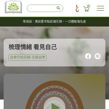
學員說：應該要早點認識花精，一日體驗報名處
梳理情緒 看見自己
自學巴哈花精-花精自學