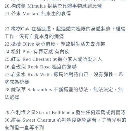
20.构酸醬 Mimulus 對某些具體事物感到恐懼
21.芥末 Mustard 無來由的哀傷
22.橡樹Oak 在極疲憊，超過體力極限的身體狀態下繼續
工作，沒有自覺本身的病痛
23.橄欖 Olive 身心俱疲，導致對生活失去興趣
24.松針 Pine 有罪惡感 有內疚
25.紅栗 Red Chestnut 太擔心家人或所愛之人
26.岩玫瑰 Rock Rose 極度的驚嚇
27.岩泉水 Rock Water 嚴厲地對待自己，沒有彈性，希
望成為榜樣
28.線球草 Scleranthus 不斷擺盪的想法，無法決定，無
法選擇
29.伯利恆之星Star of Bethlehem 發生任何震驚或創傷時
30.甜栗 Sweet Chestnut 心裡極度絕望痛苦，等待光明的
來到但一直等不到