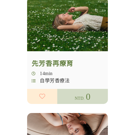
國際證書課
實體課程
自學芳香療法
主題芳療
自學巴哈花精
芳香瑜珈
學員行政專區
花精
先芳香再療育
觀念分享
14min
芳儀中西醫師
自學芳香療法
入門芳療
0
NTD.
冥想
幸福科學