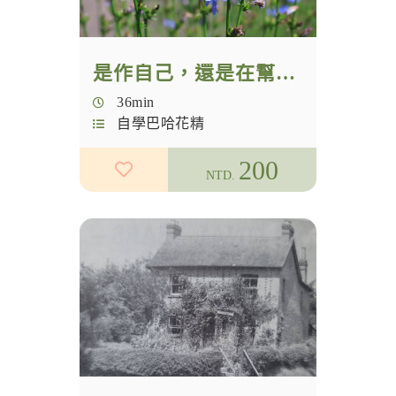
說明會
是作自己，還是在幫情緒找出口
36min
自學巴哈花精
200
NTD.