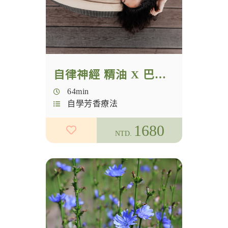
NAHA
國際認證
芳療認證
自律神經 精油 X 巴哈花精生活照護
NAHA學分
64min
花朵力量
自學芳香療法
女性創業
1680
NTD.
夢想實踐家
九型人格
香愛生活
精油調香