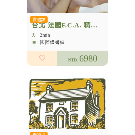
實體課
台北 法國F.C.A. 精油調香師 入門級
2min
國際證書課
6980
NTD.