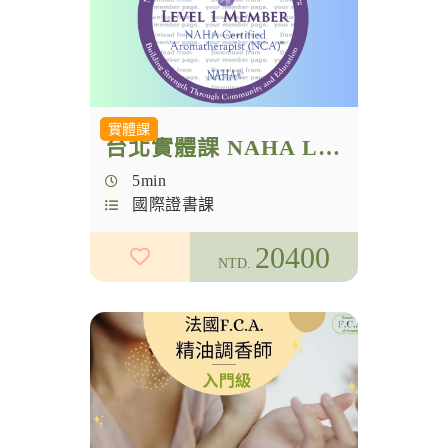
實體課
台北實體課 NAHA Level 1美國芳療證照 暨 法國F.C.A.調香師 雙證書
5min
國際證書課
20400
NTD.